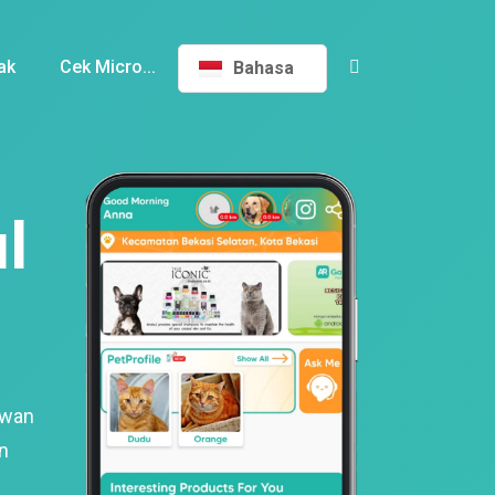
ak
Cek Micro...
Bahasa
l
ewan
n