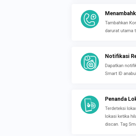
Menambahka
Tambahkan Konta
darurat utama t
Notifikasi R
Dapatkan notifi
Smart ID anabu
Penanda Lok
Terdeteksi loka
lokasi ketika h
discan. Tag Sma