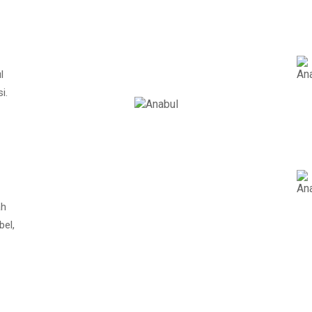
l
i.
ah
bel,