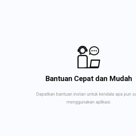
Bantuan Cepat dan Mudah
Dapatkan bantuan instan untuk kendala apa pun s
menggunakan aplikasi.