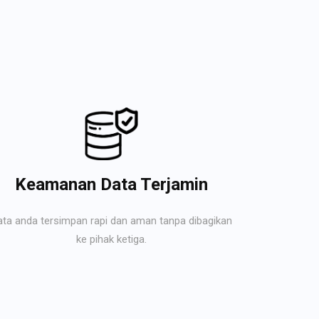
Keamanan Data Terjamin
ata anda tersimpan rapi dan aman tanpa dibagikan
ke pihak ketiga.