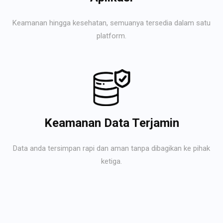
Keamanan hingga kesehatan, semuanya tersedia dalam satu
platform.
Keamanan Data Terjamin
Data anda tersimpan rapi dan aman tanpa dibagikan ke pihak
ketiga.