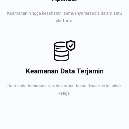
Keamanan hingga kesehatan, semuanya tersedia dalam satu
platform.
Keamanan Data Terjamin
Data anda tersimpan rapi dan aman tanpa dibagikan ke pihak
ketiga.