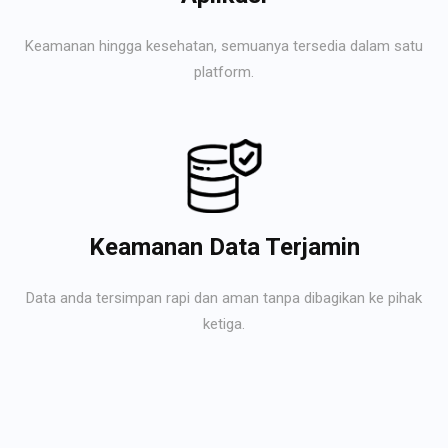
Keamanan hingga kesehatan, semuanya tersedia dalam satu
platform.
Keamanan Data Terjamin
Data anda tersimpan rapi dan aman tanpa dibagikan ke pihak
ketiga.