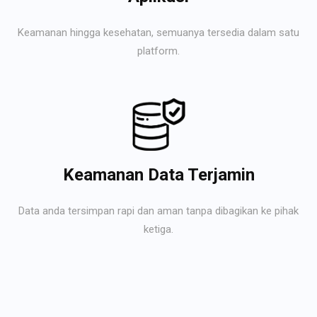
Keamanan hingga kesehatan, semuanya tersedia dalam satu
platform.
Keamanan Data Terjamin
Data anda tersimpan rapi dan aman tanpa dibagikan ke pihak
ketiga.