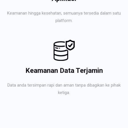
Keamanan hingga kesehatan, semuanya tersedia dalam satu
platform.
Keamanan Data Terjamin
Data anda tersimpan rapi dan aman tanpa dibagikan ke pihak
ketiga.