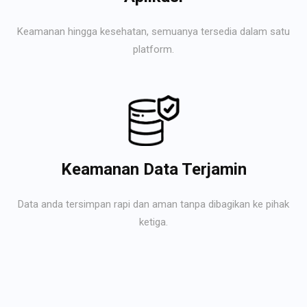
Keamanan hingga kesehatan, semuanya tersedia dalam satu
platform.
Keamanan Data Terjamin
Data anda tersimpan rapi dan aman tanpa dibagikan ke pihak
ketiga.