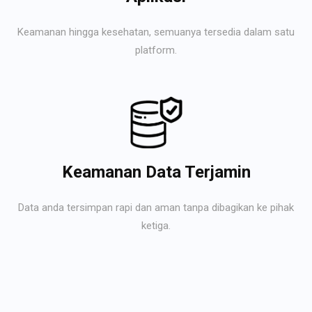
Keamanan hingga kesehatan, semuanya tersedia dalam satu
platform.
Keamanan Data Terjamin
Data anda tersimpan rapi dan aman tanpa dibagikan ke pihak
ketiga.