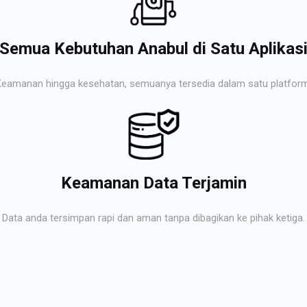
Semua Kebutuhan Anabul di Satu Aplikas
Keamanan hingga kesehatan, semuanya tersedia dalam satu platform
Keamanan Data Terjamin
Data anda tersimpan rapi dan aman tanpa dibagikan ke pihak ketiga.