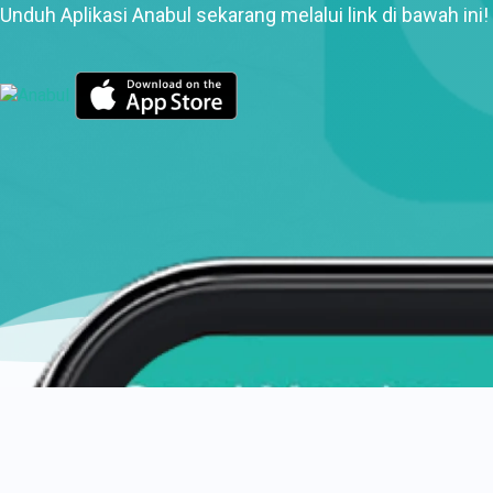
Unduh Aplikasi Anabul sekarang melalui link di bawah ini!