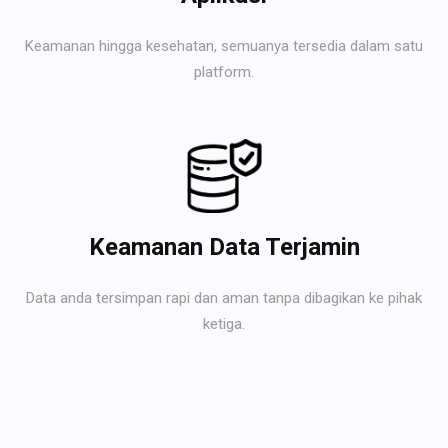
Keamanan hingga kesehatan, semuanya tersedia dalam satu
platform.
Keamanan Data Terjamin
Data anda tersimpan rapi dan aman tanpa dibagikan ke pihak
ketiga.