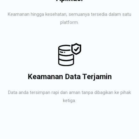
Keamanan hingga kesehatan, semuanya tersedia dalam satu
platform.
Keamanan Data Terjamin
Data anda tersimpan rapi dan aman tanpa dibagikan ke pihak
ketiga.