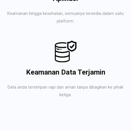
Keamanan hingga kesehatan, semuanya tersedia dalam satu
platform.
Keamanan Data Terjamin
Data anda tersimpan rapi dan aman tanpa dibagikan ke pihak
ketiga.