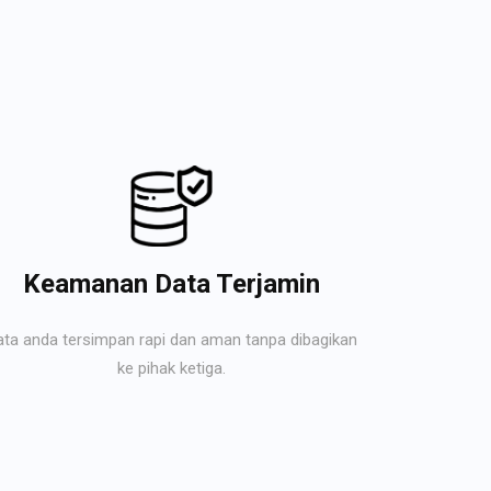
Keamanan Data Terjamin
ata anda tersimpan rapi dan aman tanpa dibagikan
ke pihak ketiga.