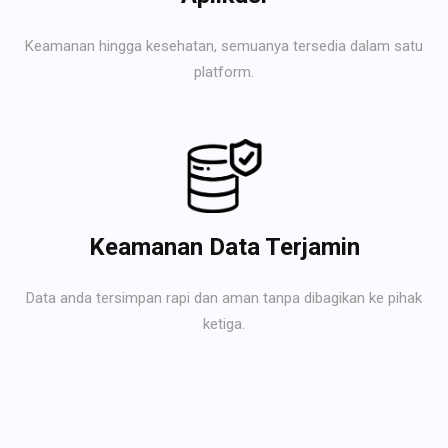
Keamanan hingga kesehatan, semuanya tersedia dalam satu
platform.
Keamanan Data Terjamin
Data anda tersimpan rapi dan aman tanpa dibagikan ke pihak
ketiga.