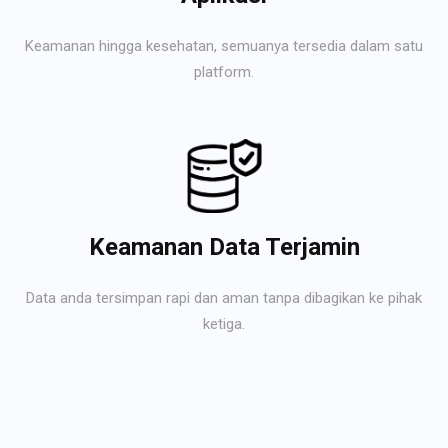
Keamanan hingga kesehatan, semuanya tersedia dalam satu
platform.
Keamanan Data Terjamin
Data anda tersimpan rapi dan aman tanpa dibagikan ke pihak
ketiga.