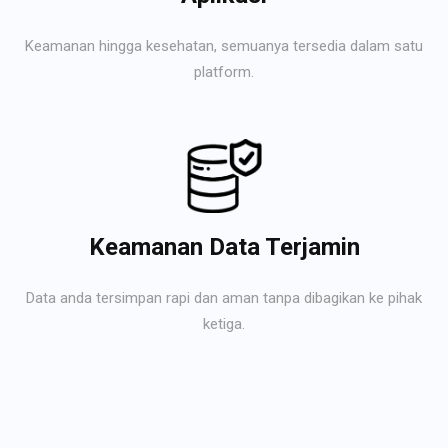
Keamanan hingga kesehatan, semuanya tersedia dalam satu
platform.
Keamanan Data Terjamin
Data anda tersimpan rapi dan aman tanpa dibagikan ke pihak
ketiga.