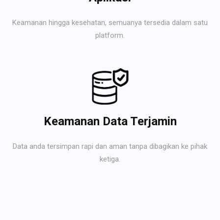
Keamanan hingga kesehatan, semuanya tersedia dalam satu
platform.
Keamanan Data Terjamin
Data anda tersimpan rapi dan aman tanpa dibagikan ke pihak
ketiga.