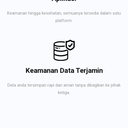
Keamanan hingga kesehatan, semuanya tersedia dalam satu
platform.
Keamanan Data Terjamin
Data anda tersimpan rapi dan aman tanpa dibagikan ke pihak
ketiga.