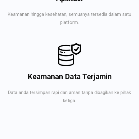
Keamanan hingga kesehatan, semuanya tersedia dalam satu
platform.
Keamanan Data Terjamin
Data anda tersimpan rapi dan aman tanpa dibagikan ke pihak
ketiga.