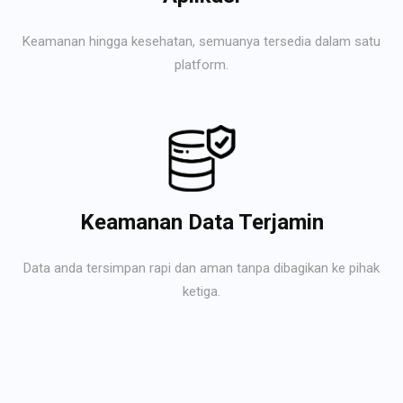
Keamanan hingga kesehatan, semuanya tersedia dalam satu
platform.
Keamanan Data Terjamin
Data anda tersimpan rapi dan aman tanpa dibagikan ke pihak
ketiga.