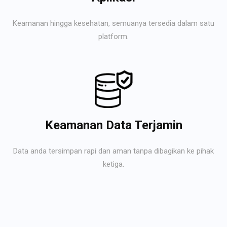
Keamanan hingga kesehatan, semuanya tersedia dalam satu
platform.
Keamanan Data Terjamin
Data anda tersimpan rapi dan aman tanpa dibagikan ke pihak
ketiga.