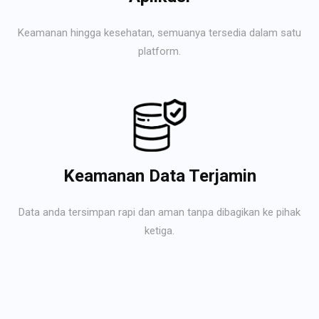
Keamanan hingga kesehatan, semuanya tersedia dalam satu
platform.
Keamanan Data Terjamin
Data anda tersimpan rapi dan aman tanpa dibagikan ke pihak
ketiga.