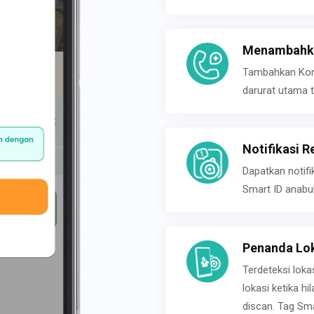
Menambahka
Tambahkan Konta
darurat utama t
Notifikasi R
Dapatkan notifi
Smart ID anabu
Penanda Lok
Terdeteksi loka
lokasi ketika h
discan. Tag Sma