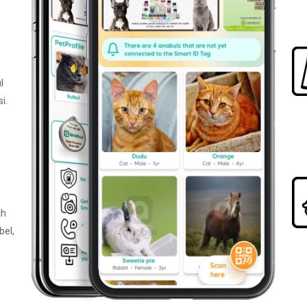
l
i.
ah
bel,