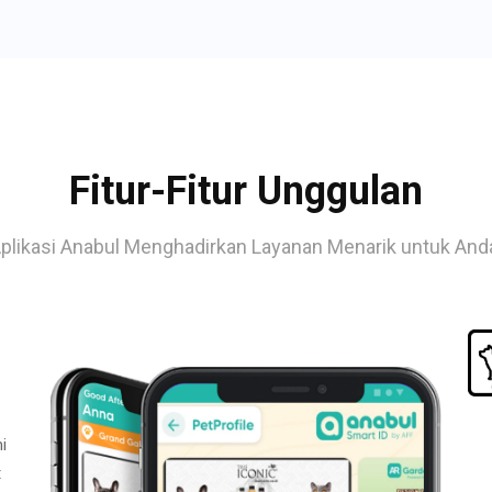
Fitur-Fitur Unggulan
plikasi Anabul Menghadirkan Layanan Menarik untuk And
i
t