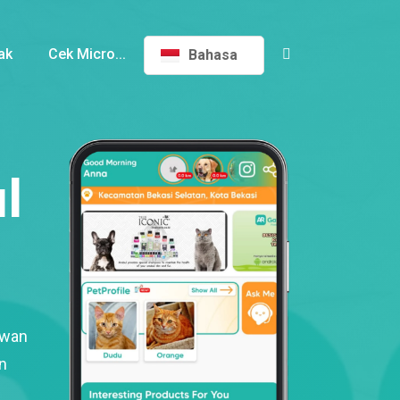
ak
Cek Micro...
Bahasa
l
ewan
n