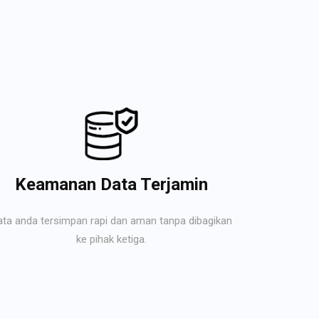
Keamanan Data Terjamin
ata anda tersimpan rapi dan aman tanpa dibagikan
ke pihak ketiga.