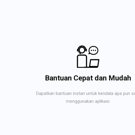
Bantuan Cepat dan Mudah
Dapatkan bantuan instan untuk kendala apa pun s
menggunakan aplikasi.