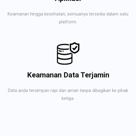
Keamanan hingga kesehatan, semuanya tersedia dalam satu
platform.
Keamanan Data Terjamin
Data anda tersimpan rapi dan aman tanpa dibagikan ke pihak
ketiga.