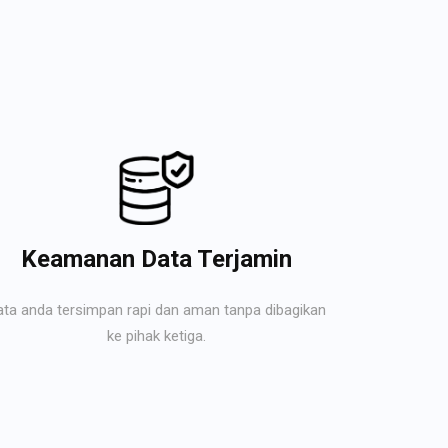
Keamanan Data Terjamin
ata anda tersimpan rapi dan aman tanpa dibagikan
ke pihak ketiga.