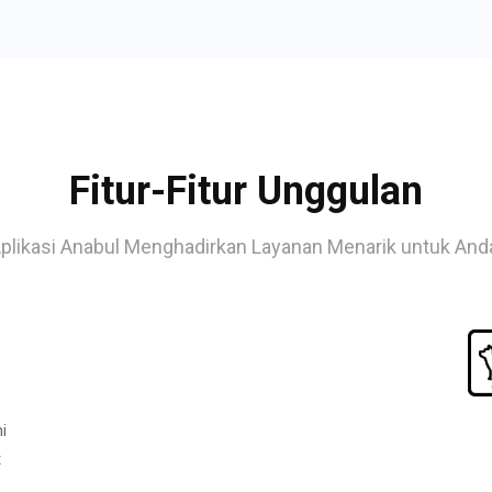
Fitur-Fitur Unggulan
plikasi Anabul Menghadirkan Layanan Menarik untuk And
i
t