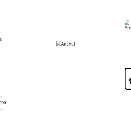
l
i.
l,
npa
at