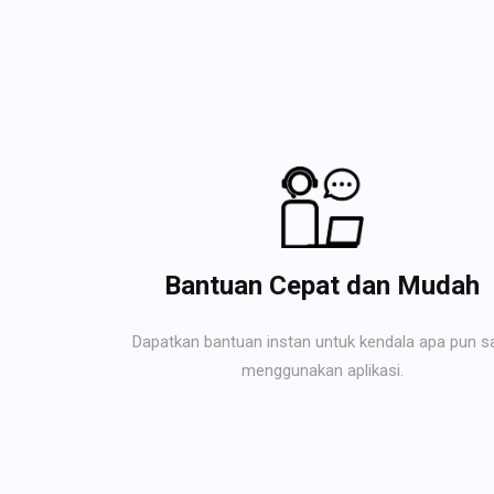
Bantuan Cepat dan Mudah
Dapatkan bantuan instan untuk kendala apa pun s
menggunakan aplikasi.