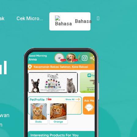
ak
Cek Micro...
Bahasa
l
ewan
n