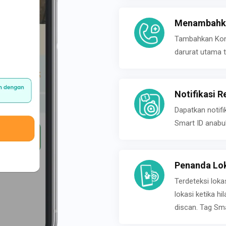
Menambahka
Tambahkan Konta
darurat utama t
Notifikasi R
Dapatkan notifi
Smart ID anabu
Penanda Lok
Terdeteksi loka
lokasi ketika h
discan. Tag Sma