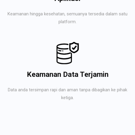
Keamanan hingga kesehatan, semuanya tersedia dalam satu
platform.
Keamanan Data Terjamin
Data anda tersimpan rapi dan aman tanpa dibagikan ke pihak
ketiga.