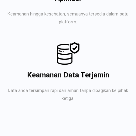
Keamanan hingga kesehatan, semuanya tersedia dalam satu
platform.
Keamanan Data Terjamin
Data anda tersimpan rapi dan aman tanpa dibagikan ke pihak
ketiga.