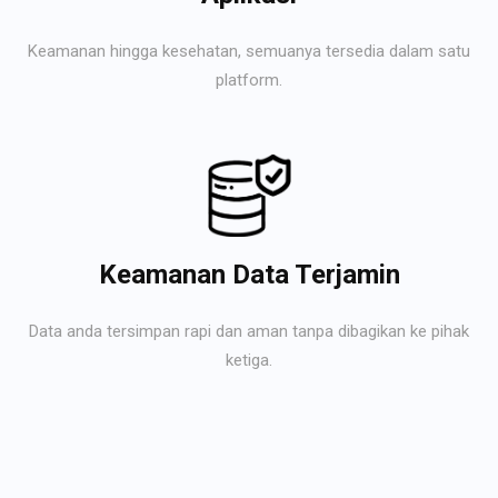
Keamanan hingga kesehatan, semuanya tersedia dalam satu
platform.
Keamanan Data Terjamin
Data anda tersimpan rapi dan aman tanpa dibagikan ke pihak
ketiga.