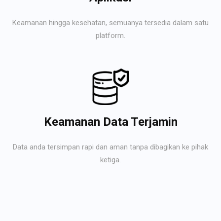
Keamanan hingga kesehatan, semuanya tersedia dalam satu
platform.
Keamanan Data Terjamin
Data anda tersimpan rapi dan aman tanpa dibagikan ke pihak
ketiga.