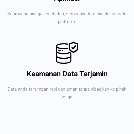
Keamanan hingga kesehatan, semuanya tersedia dalam satu
platform.
Keamanan Data Terjamin
Data anda tersimpan rapi dan aman tanpa dibagikan ke pihak
ketiga.