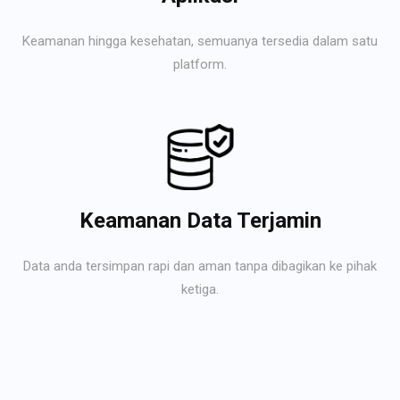
Keamanan hingga kesehatan, semuanya tersedia dalam satu
platform.
Keamanan Data Terjamin
Data anda tersimpan rapi dan aman tanpa dibagikan ke pihak
ketiga.