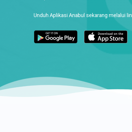
Unduh Aplikasi Anabul sekarang melalui lin