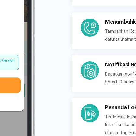
Menambahka
Tambahkan Konta
darurat utama t
Notifikasi R
Dapatkan notifi
Smart ID anabu
Penanda Lok
Terdeteksi loka
lokasi ketika h
discan. Tag Sma