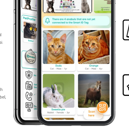
l
i.
ah
bel,