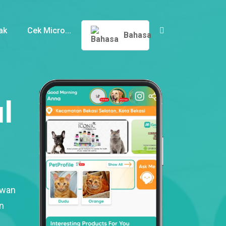
ak
Cek Micro...
Bahasa
l
ewan
n