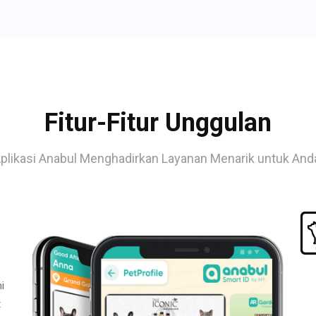
Fitur-Fitur Unggulan
plikasi Anabul Menghadirkan Layanan Menarik untuk And
i
t