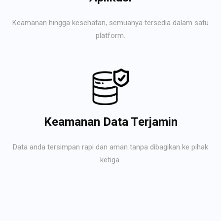
Keamanan hingga kesehatan, semuanya tersedia dalam satu
platform.
Keamanan Data Terjamin
Data anda tersimpan rapi dan aman tanpa dibagikan ke pihak
ketiga.