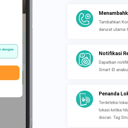
Menambahka
Tambahkan Konta
darurat utama t
Notifikasi R
Dapatkan notifi
Smart ID anabu
Penanda Lok
Terdeteksi loka
lokasi ketika h
discan. Tag Sma