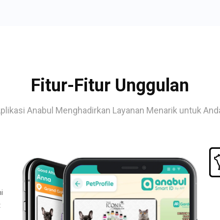
Fitur-Fitur Unggulan
plikasi Anabul Menghadirkan Layanan Menarik untuk And
i
t