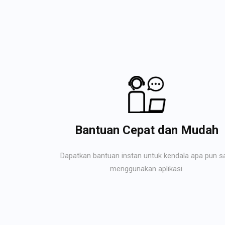
Bantuan Cepat dan Mudah
Dapatkan bantuan instan untuk kendala apa pun s
menggunakan aplikasi.