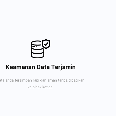
Keamanan Data Terjamin
ata anda tersimpan rapi dan aman tanpa dibagikan
ke pihak ketiga.