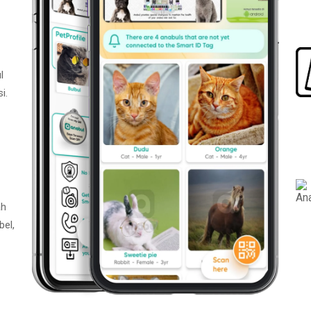
l
i.
ah
bel,