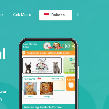
ak
Cek Micro...
Bahasa
l
ewan
n