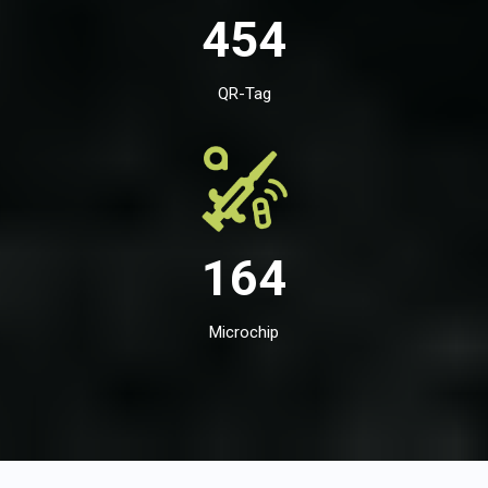
454
QR-Tag
164
Microchip