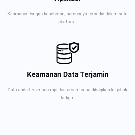
Keamanan hingga kesehatan, semuanya tersedia dalam satu
platform.
Keamanan Data Terjamin
Data anda tersimpan rapi dan aman tanpa dibagikan ke pihak
ketiga.