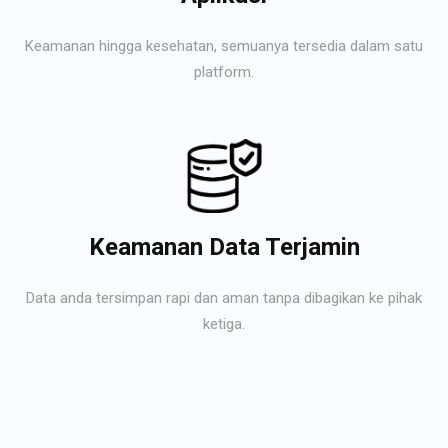
Keamanan hingga kesehatan, semuanya tersedia dalam satu
platform.
Keamanan Data Terjamin
Data anda tersimpan rapi dan aman tanpa dibagikan ke pihak
ketiga.