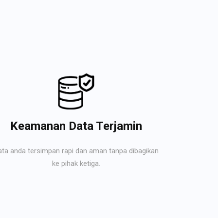
Keamanan Data Terjamin
ata anda tersimpan rapi dan aman tanpa dibagikan
ke pihak ketiga.