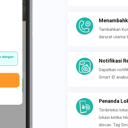
Menambahka
Tambahkan Konta
darurat utama t
Notifikasi R
Dapatkan notifi
Smart ID anabu
Penanda Lok
Terdeteksi loka
lokasi ketika h
discan. Tag Sma