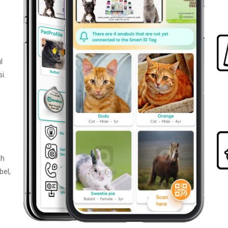
l
i.
ah
bel,