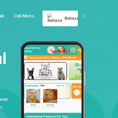
ak
Cek Micro...
Bahasa
l
ewan
n