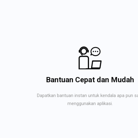
Bantuan Cepat dan Mudah
Dapatkan bantuan instan untuk kendala apa pun s
menggunakan aplikasi.