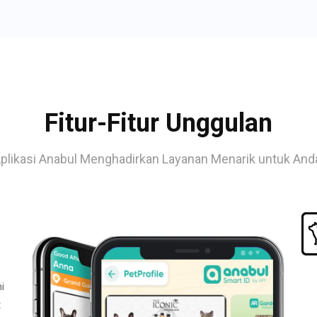
Fitur-Fitur Unggulan
plikasi Anabul Menghadirkan Layanan Menarik untuk And
i
t