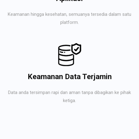
Keamanan hingga kesehatan, semuanya tersedia dalam satu
platform.
Keamanan Data Terjamin
Data anda tersimpan rapi dan aman tanpa dibagikan ke pihak
ketiga.