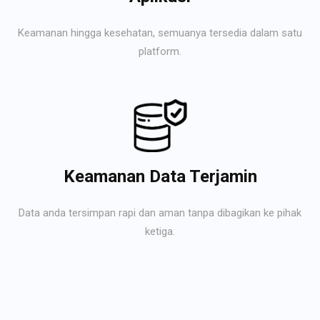
Keamanan hingga kesehatan, semuanya tersedia dalam satu
platform.
Keamanan Data Terjamin
Data anda tersimpan rapi dan aman tanpa dibagikan ke pihak
ketiga.