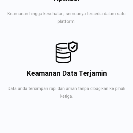
Keamanan hingga kesehatan, semuanya tersedia dalam satu
platform.
Keamanan Data Terjamin
Data anda tersimpan rapi dan aman tanpa dibagikan ke pihak
ketiga.