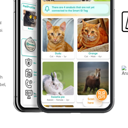
l
i.
ah
bel,