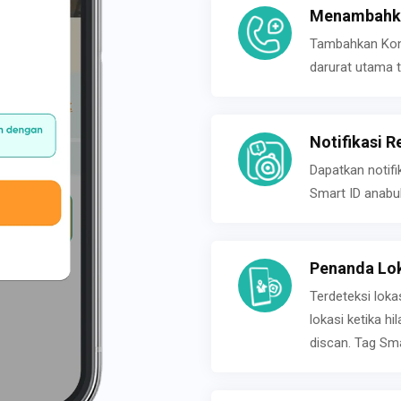
Menambahka
Tambahkan Konta
darurat utama t
Notifikasi R
Dapatkan notifi
Smart ID anabu
Penanda Lok
Terdeteksi loka
lokasi ketika h
discan. Tag Sma