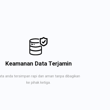
Keamanan Data Terjamin
ata anda tersimpan rapi dan aman tanpa dibagikan
ke pihak ketiga.