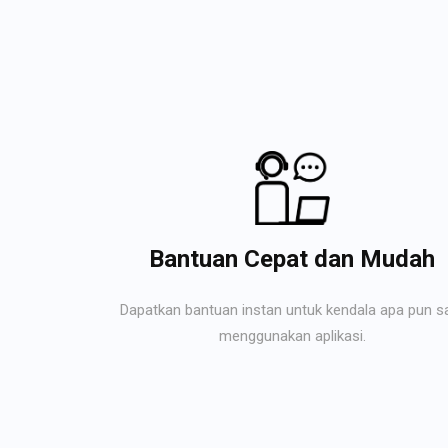
Bantuan Cepat dan Mudah
Dapatkan bantuan instan untuk kendala apa pun s
menggunakan aplikasi.