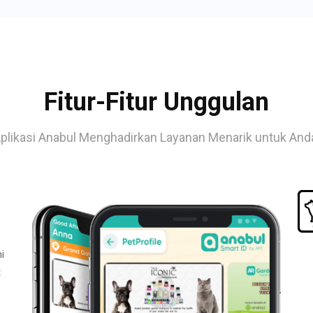
Fitur-Fitur Unggulan
plikasi Anabul Menghadirkan Layanan Menarik untuk And
i
t