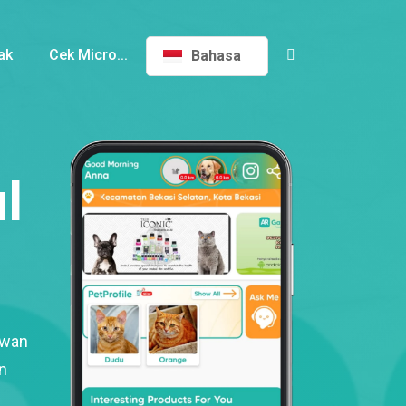
ak
Cek Micro...
Bahasa
l
ewan
n