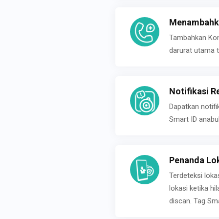
Menambahka
Tambahkan Konta
darurat utama t
Notifikasi R
Dapatkan notifi
Smart ID anabu
Penanda Lok
Terdeteksi loka
lokasi ketika h
discan. Tag Sma