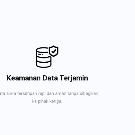
Keamanan Data Terjamin
ata anda tersimpan rapi dan aman tanpa dibagikan
ke pihak ketiga.