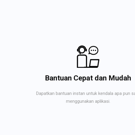
Bantuan Cepat dan Mudah
Dapatkan bantuan instan untuk kendala apa pun s
menggunakan aplikasi.