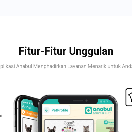
Fitur-Fitur Unggulan
plikasi Anabul Menghadirkan Layanan Menarik untuk And
i
t