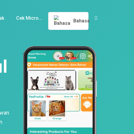
ak
Cek Micro...
Bahasa
l
ewan
n