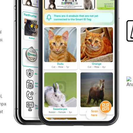
l
i.
l,
npa
at