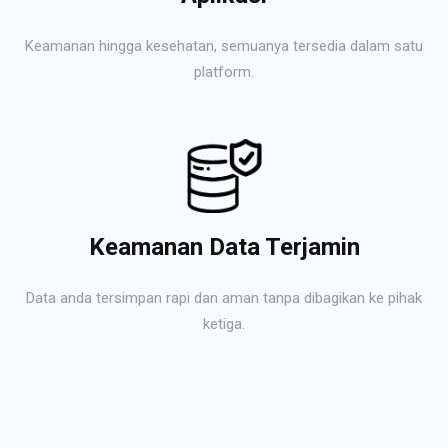
Keamanan hingga kesehatan, semuanya tersedia dalam satu
platform.
Keamanan Data Terjamin
Data anda tersimpan rapi dan aman tanpa dibagikan ke pihak
ketiga.