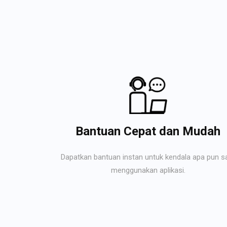
Bantuan Cepat dan Mudah
Dapatkan bantuan instan untuk kendala apa pun s
menggunakan aplikasi.