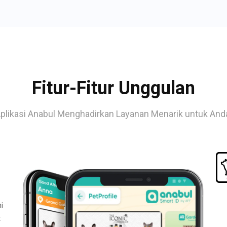
Fitur-Fitur Unggulan
plikasi Anabul Menghadirkan Layanan Menarik untuk And
i
t