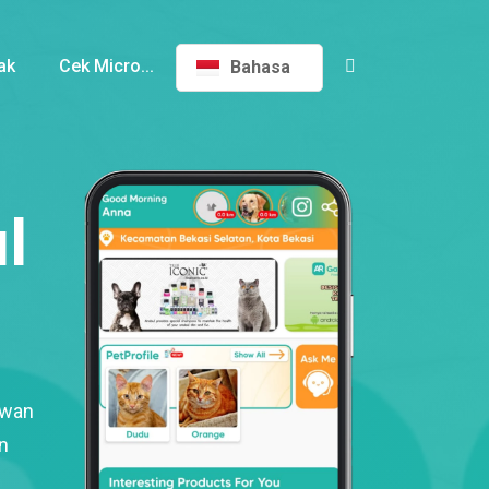
ak
Cek Micro...
Bahasa
l
ewan
n