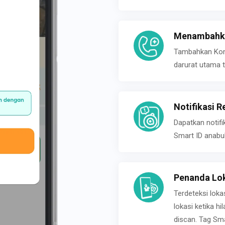
Menambahka
Tambahkan Konta
darurat utama t
Notifikasi R
Dapatkan notifi
Smart ID anabu
Penanda Lok
Terdeteksi loka
lokasi ketika h
discan. Tag Sma