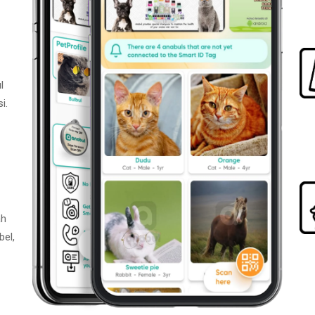
l
i.
ah
bel,