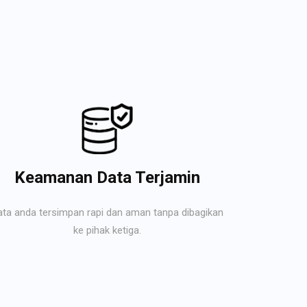
Keamanan Data Terjamin
ata anda tersimpan rapi dan aman tanpa dibagikan
ke pihak ketiga.