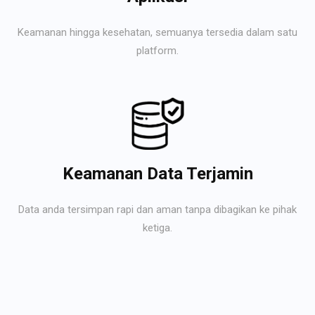
Keamanan hingga kesehatan, semuanya tersedia dalam satu
platform.
Keamanan Data Terjamin
Data anda tersimpan rapi dan aman tanpa dibagikan ke pihak
ketiga.