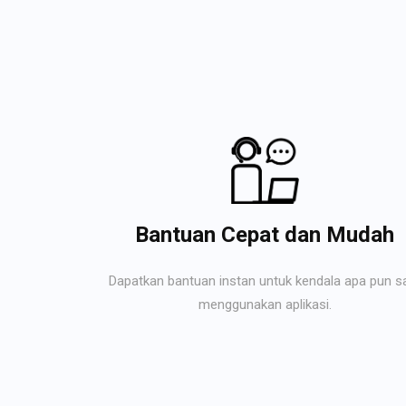
Bantuan Cepat dan Mudah
Dapatkan bantuan instan untuk kendala apa pun s
menggunakan aplikasi.