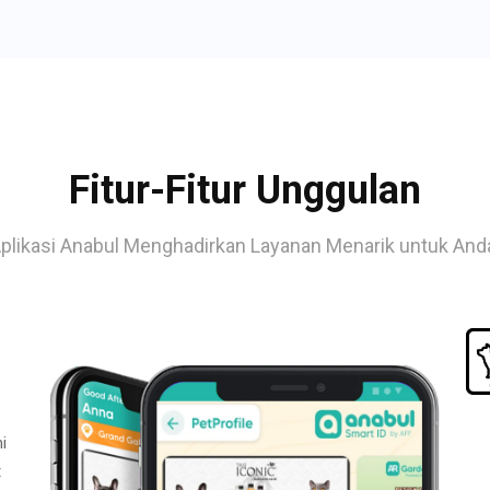
Fitur-Fitur Unggulan
plikasi Anabul Menghadirkan Layanan Menarik untuk And
i
t