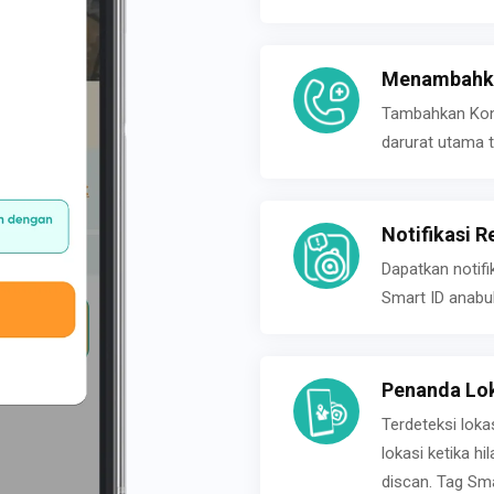
Menambahka
Tambahkan Konta
darurat utama t
Notifikasi R
Dapatkan notifi
Smart ID anabu
Penanda Lok
Terdeteksi loka
lokasi ketika h
discan. Tag Sma