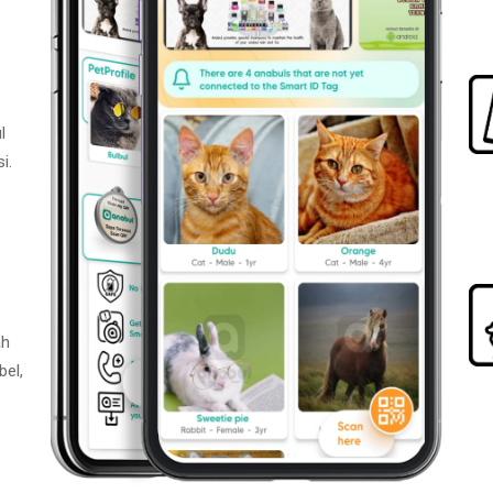
l
i.
ah
bel,