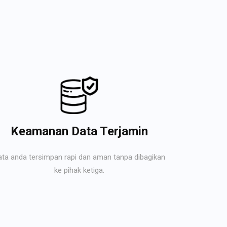
Keamanan Data Terjamin
ata anda tersimpan rapi dan aman tanpa dibagikan
ke pihak ketiga.