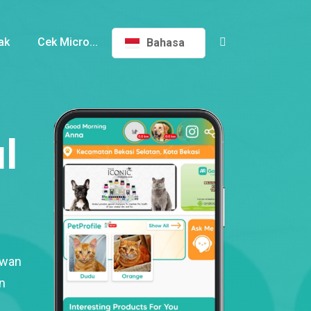
ak
Cek Micro...
Bahasa
l
ewan
n