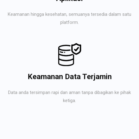
Keamanan hingga kesehatan, semuanya tersedia dalam satu
platform.
Keamanan Data Terjamin
Data anda tersimpan rapi dan aman tanpa dibagikan ke pihak
ketiga.