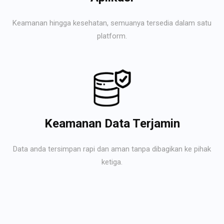
Keamanan hingga kesehatan, semuanya tersedia dalam satu
platform.
Keamanan Data Terjamin
Data anda tersimpan rapi dan aman tanpa dibagikan ke pihak
ketiga.