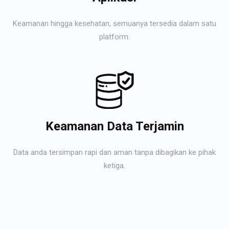
Keamanan hingga kesehatan, semuanya tersedia dalam satu
platform.
Keamanan Data Terjamin
Data anda tersimpan rapi dan aman tanpa dibagikan ke pihak
ketiga.